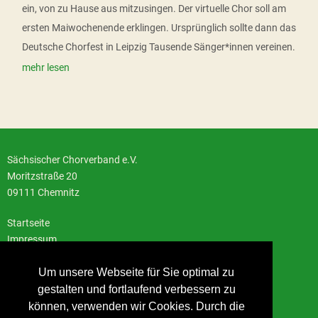
ein, von zu Hause aus mitzusingen. Der virtuelle Chor soll am
ersten Maiwochenende erklingen. Ursprünglich sollte dann das
Deutsche Chorfest in Leipzig Tausende Sänger*innen vereinen.
mehr lesen
Sächsischer Chorverband e.V.
Moritzstraße 20
09111 Chemnitz
Startseite
Impressum
Datenschutzerklärung
Kontakt
Um unsere Webseite für Sie optimal zu
gestalten und fortlaufend verbessern zu
Facebook
|
Twitter
|
Instagram
können, verwenden wir Cookies. Durch die