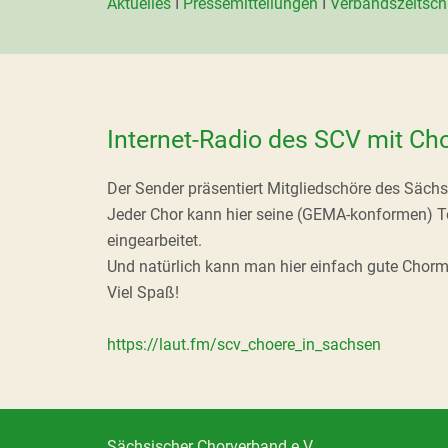
Aktuelles
I
Pressemitteilungen
I
Verbandszeitsch
Internet-Radio des SCV mit Ch
Der Sender präsentiert Mitgliedschöre des Sä
Jeder Chor kann hier seine (GEMA-konformen) Tont
eingearbeitet.
Und natürlich kann man hier einfach gute Chorm
Viel Spaß!
https://laut.fm/scv_choere_in_sachsen
Sächsischer Chorverband e.V.