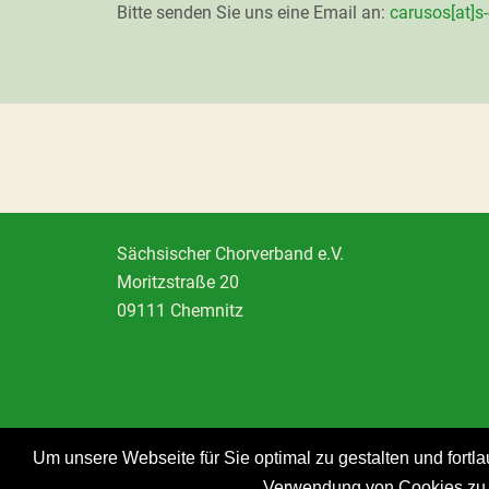
Bitte senden Sie uns eine Email an:
carusos[at]s-
Sächsischer Chorverband e.V.
Moritzstraße 20
09111 Chemnitz
Um unsere Webseite für Sie optimal zu gestalten und fort
Verwendung von Cookies zu. 