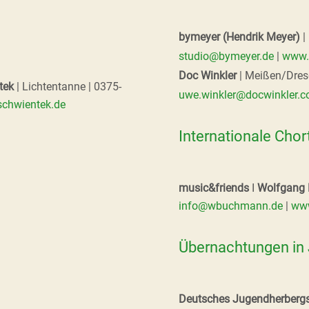
bymeyer (Hendrik Meyer)
|
studio@bymeyer.de
|
www.
Doc Winkler
| Meißen/Dres
tek
| Lichtentanne | 0375-
uwe.winkler@docwinkler.
chwientek.de
Internationale Chor
music&friends
I
Wolfgang
info@wbuchmann.de
|
www
Übernachtungen in
Deutsches Jugendherberg