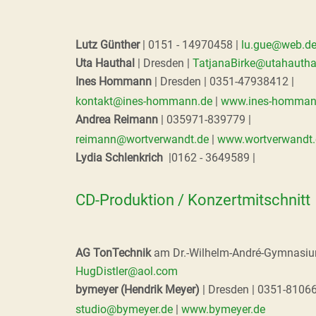
Lutz Günther
| 0151 - 14970458 |
lu.gue@web.d
Uta Hauthal
| Dresden |
TatjanaBirke@utahautha
Ines Hommann
| Dresden | 0351-47938412 |
kontakt@ines-hommann.de
|
www.ines-homman
Andrea Reimann
| 035971-839779 |
reimann@wortverwandt.de
|
www.wortverwandt.
Lydia Schlenkrich
|0162 - 3649589 |
CD-Produktion / Konzertmitschnitt
AG TonTechnik
am Dr.-Wilhelm-André-Gymnasium
HugDistler@aol.com
bymeyer (Hendrik Meyer)
| Dresden | 0351-8106
studio@bymeyer.de
|
www.bymeyer.de