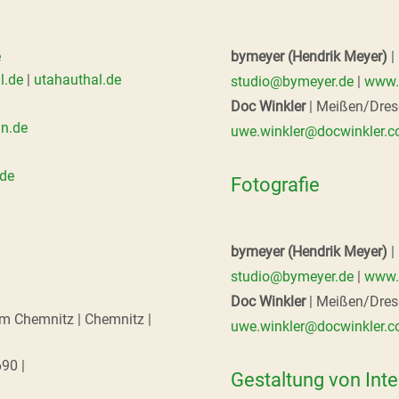
e
bymeyer (Hendrik Meyer)
|
l.de
|
utahauthal.de
studio@bymeyer.de
|
www.
Doc Winkler
| Meißen/Dres
n.de
uwe.winkler@docwinkler.
de
Fotografie
bymeyer (Hendrik Meyer)
|
studio@bymeyer.de
|
www.
Doc Winkler
| Meißen/Dres
 Chemnitz | Chemnitz |
uwe.winkler@docwinkler.
690 |
Gestaltung von Inte