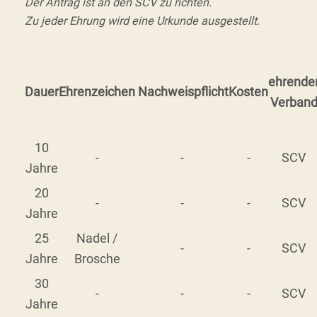
Der Antrag ist an den SCV zu richten.
Zu jeder Ehrung wird eine Urkunde ausgestellt.
ehrende
Dauer
Ehrenzeichen
Nachweispflicht
Kosten
Verban
10
-
-
-
SCV
Jahre
20
-
-
-
SCV
Jahre
25
Nadel /
-
-
SCV
Jahre
Brosche
30
-
-
-
SCV
Jahre