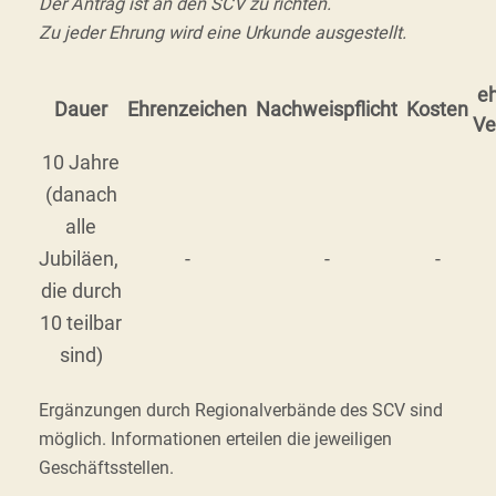
Der Antrag ist an den SCV zu richten.
Zu jeder Ehrung wird eine Urkunde ausgestellt.
eh
Dauer
Ehrenzeichen
Nachweispflicht
Kosten
Ve
10 Jahre
(danach
alle
Jubiläen,
-
-
-
die durch
10 teilbar
sind)
Ergänzungen durch Regionalverbände des SCV sind
möglich. Informationen erteilen die jeweiligen
Geschäftsstellen.