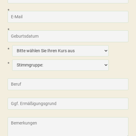
*
*
*
*